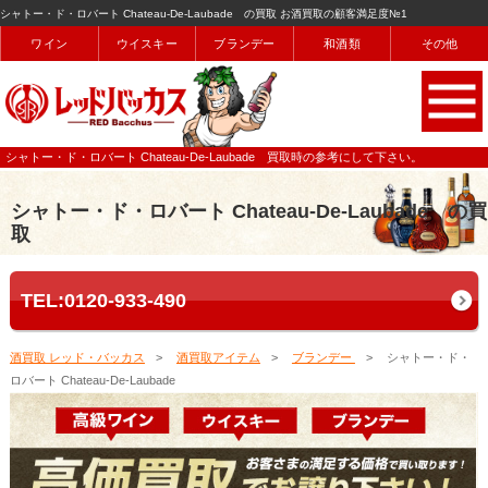
シャトー・ド・ロバート Chateau-De-Laubade の買取 お酒買取の顧客満足度№1
ワイン
ウイスキー
ブランデー
和酒類
その他
シャトー・ド・ロバート Chateau-De-Laubade 買取時の参考にして下さい。
シャトー・ド・ロバート Chateau-De-Laubade の買
取
TEL:0120-933-490
酒買取 レッド・バッカス
酒買取アイテム
ブランデー
シャトー・ド・
ロバート Chateau-De-Laubade