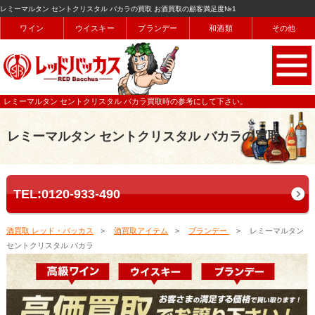
レミーマルタン セントクリスタル バカラの買取 お酒買取の顧客満足度№1
ワイン
ウイスキー
ブランデー
和酒類
その他
レミーマルタン セントクリスタル バカラ買取時の参考にして下さい。
レミーマルタン セントクリスタル バカラの買取
TEL:0120-933-490
酒買取 レッド・バッカス
酒買取アイテム
ブランデー
レミーマルタン
セントクリスタル バカラ