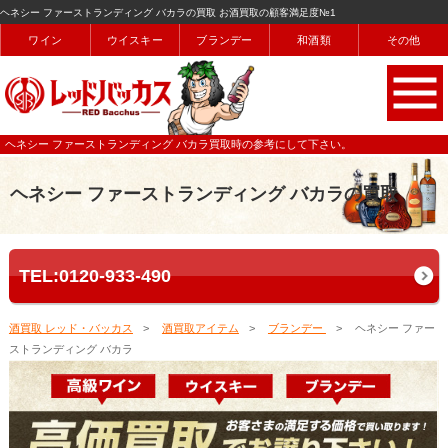
ヘネシー ファーストランディング バカラの買取 お酒買取の顧客満足度№1
ワイン
ウイスキー
ブランデー
和酒類
その他
ヘネシー ファーストランディング バカラ買取時の参考にして下さい。
ヘネシー ファーストランディング バカラの買取
TEL:0120-933-490
酒買取 レッド・バッカス
酒買取アイテム
ブランデー
ヘネシー ファー
ストランディング バカラ