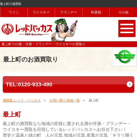
最上町の酒買取
ワイン
ウイスキー
ブランデー
和酒類
その他
最上町での酒・洋酒・ブランデー・ウイスキーの買取り
最上町のお酒買取り
TEL:0120-933-490
酒買取 レッド・バッカス
お買い取り地域一覧
最上町
最上町
最上町の酒買取なら地域の皆様に愛される酒や洋酒・ブランデー・
ウイスキー買取を目指しているレッドバッカスへお任せ下さい！
歴史と温泉と緑の町 人が元気 地域が元気 産業が元気「キラリ輝く