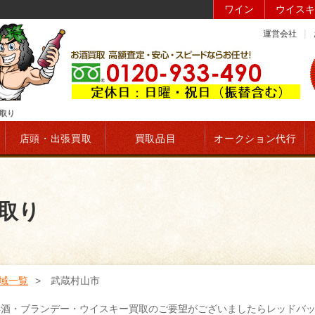
ワイン
ウイスキ
運営会社
取り
店頭・出張買取
買取品目
オークション代行
取り
域一覧
武蔵村山市
洋酒・ブランデー・ウイスキー買取のご要望がございましたらレッドバ