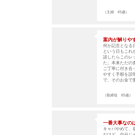
（主婦 45歳）
案内が解りや
何か記念となる
という日もこれ
談したらこのレ
た。本来ただの
ご丁寧に付き合
やすく手順を説
で、そのお金で
（取締役 65歳）
一番大事なの
キャバやめて、
だけど、自分じ