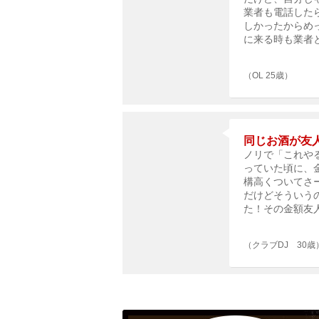
業者も電話した
しかったからめ
に来る時も業者
（OL 25歳）
同じお酒が友
ノリで「これや
っていた頃に、
構高くついてさ
だけどそういう
た！その金額友
（クラブDJ 30歳