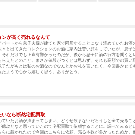
ョンが高く売れるなんて
アパートから息子夫婦が建てた家で同居することになり溜めていたお酒
次々と出てきたコレクションのお酒に家内は苦い顔をしていたが、息子
。それだけでも正直有難かったのだが、後から息子に酒の行方を聞くと
もらえたとのこと。まさか値段がつくとは思わず、それも高額での買い
息子だがもとは私のお酒なのでなんとかお礼を言いたく、今回書かせて
れたようで心から嬉しく思う。ありがとう。
たいなら断然宅配買取
めていたお酒が溜まってしまい、どうせ飲まないだろうしと全て売るこ
が億劫だなと思っていたので宅配買取で依頼することに。調べてみると
ちらに惹かれたので今回はこちらに依頼。売る本数が多かったためか、