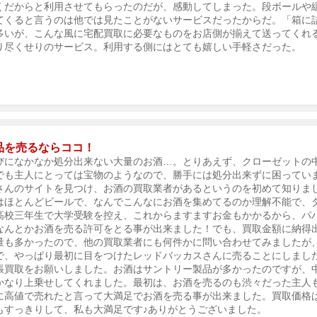
くだからと利用させてもらったのだが、感動してしまった。段ボールや
てくると言うのは他では見たことがないサービスだったからだ。「箱に
多いが、こんな風に宅配買取に必要なものをお店側が揃えて送ってくれ
り尽くせりのサービス。利用する側にはとても嬉しい手軽さだった。
品を売るならココ！
びになかなか処分出来ない大量のお酒…。とりあえず、クローゼットの
でも主人にとっては宝物のようなので、勝手には処分出来ずに困ってい
さんのサイトを見つけ、お酒の買取業者があるというのを初めて知りま
はほとんどビールで、なんでこんなにお酒を集めてるのか理解不能で、
高校三年生で大学受験を控え、これからますますお金もかかるから、パ
なんとかお酒を売る許可をとる事が出来ました！でも、買取金額に納得
量も多かったので、他の買取業者にも何件かに問い合わせてみましたが
で、やっぱり最初に目をつけたレッドバッカスさんに売ることにしました
張買取をお願いしました。お酒はサントリー製品が多かったのですが、
かなり上乗せしてくれました。最初は、お酒を売るのも渋々だった主人
に高値で売れたと言って大満足でお酒を売る事が出来ました。買取価格
もすっきりして、私も大満足です♪ありがとうございました。