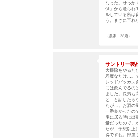
なった。せっか
側」から送られ
ルしている所は
う。まさに至れ
（農家 38歳）
サントリー製
大掃除をやるた
邪魔なだけ…。
レッドバッカス
には飲んでるの
ました。長男も
と…と話したら
たが…。お酒の
一番良かったの
宅に居る時に出
量だったので、
たが、予想以上
得ですね。部屋