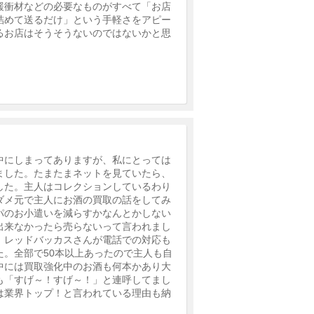
緩衝材などの必要なものがすべて「お店
詰めて送るだけ」という手軽さをアピー
るお店はそうそうないのではないかと思
中にしまってありますが、私にとっては
ました。たまたまネットを見ていたら、
した。主人はコレクションしているわり
ダメ元で主人にお酒の買取の話をしてみ
パのお小遣いを減らすかなんとかしない
出来なかったら売らないって言われまし
、レッドバッカスさんが電話での対応も
。全部で50本以上あったので主人も自
中には買取強化中のお酒も何本かあり大
も「すげ～！すげ～！」と連呼してまし
は業界トップ！と言われている理由も納