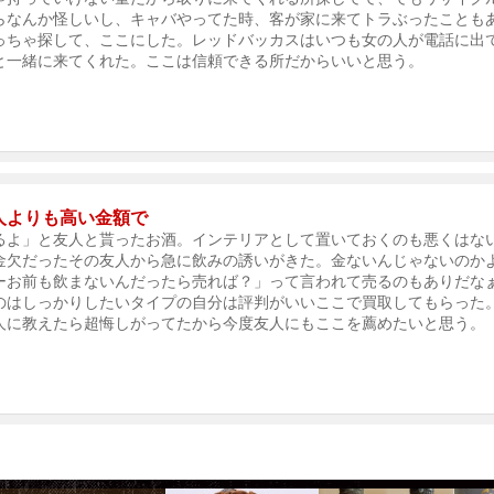
らなんか怪しいし、キャバやってた時、客が家に来てトラぶったことも
っちゃ探して、ここにした。レッドバッカスはいつも女の人が電話に出
と一緒に来てくれた。ここは信頼できる所だからいいと思う。
人よりも高い金額で
るよ」と友人と貰ったお酒。インテリアとして置いておくのも悪くはな
金欠だったその友人から急に飲みの誘いがきた。金ないんじゃないのか
ーお前も飲まないんだったら売れば？」って言われて売るのもありだな
のはしっかりしたいタイプの自分は評判がいいここで買取してもらった
人に教えたら超悔しがってたから今度友人にもここを薦めたいと思う。
）