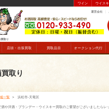
ワイン
ウイスキ
運営会社
の買取り
店頭・出張買取
買取品目
オークション代行
酒買取り
域一覧
浜松市-天竜区
で酒や洋酒・ブランデー・ウイスキー買取のご要望がございましたらレ