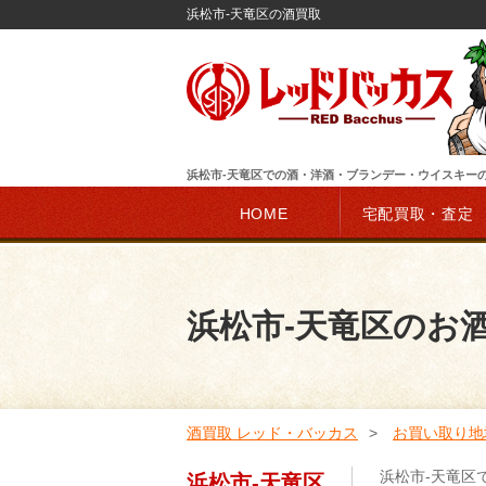
浜松市-天竜区の酒買取
浜松市-天竜区での酒・洋酒・ブランデー・ウイスキー
HOME
宅配買取・査定
浜松市-天竜区のお
酒買取 レッド・バッカス
お買い取り地
浜松市-天竜区
浜松市-天竜区