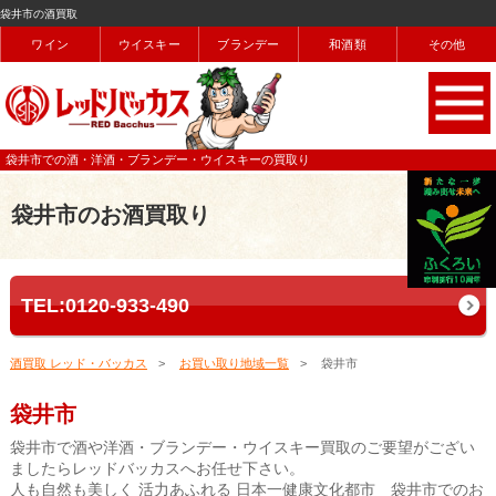
袋井市の酒買取
ワイン
ウイスキー
ブランデー
和酒類
その他
袋井市での酒・洋酒・ブランデー・ウイスキーの買取り
袋井市のお酒買取り
TEL:0120-933-490
酒買取 レッド・バッカス
お買い取り地域一覧
袋井市
袋井市
袋井市で酒や洋酒・ブランデー・ウイスキー買取のご要望がござい
ましたらレッドバッカスへお任せ下さい。
人も自然も美しく 活力あふれる 日本一健康文化都市 袋井市でのお