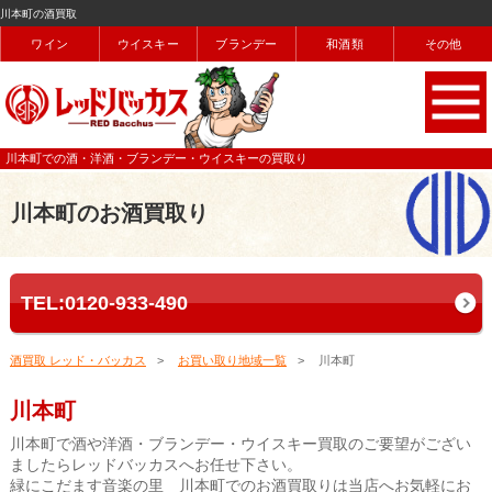
川本町の酒買取
ワイン
ウイスキー
ブランデー
和酒類
その他
川本町での酒・洋酒・ブランデー・ウイスキーの買取り
川本町のお酒買取り
TEL:0120-933-490
酒買取 レッド・バッカス
お買い取り地域一覧
川本町
川本町
川本町で酒や洋酒・ブランデー・ウイスキー買取のご要望がござい
ましたらレッドバッカスへお任せ下さい。
緑にこだます音楽の里 川本町でのお酒買取りは当店へお気軽にお