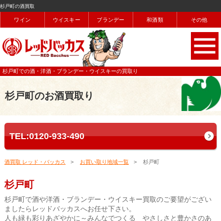
杉戸町の酒買取
ワイン
ウイスキー
ブランデー
和酒類
その他
杉戸町での酒・洋酒・ブランデー・ウイスキーの買取り
杉戸町のお酒買取り
TEL:0120-933-490
酒買取 レッド・バッカス
お買い取り地域一覧
杉戸町
杉戸町
杉戸町で酒や洋酒・ブランデー・ウイスキー買取のご要望がござい
ましたらレッドバッカスへお任せ下さい。
人も緑も彩りあざやかに～みんなでつくる やさしさと豊かさのあ