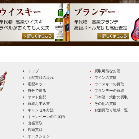
トップ
買取可能なお酒
宅配買取の流れ
ワインの買取
宅配キット
ウイスキーの買取
自分で送る
ブランデーの買取
ヤマト集配
日本酒・焼酎の買取
買取お申込書
その他の買取
キャンセル方法
お酒買取り地域一覧
キャンペーンのご案内
出張買取
店頭買取
オークション