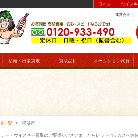
ワイン
ウイスキ
運営会社
店頭・出張買取
買取品目
オークション代行
域一覧
熊谷市
ンデー・ウイスキー買取のご要望がございましたらレッドバッカスへお