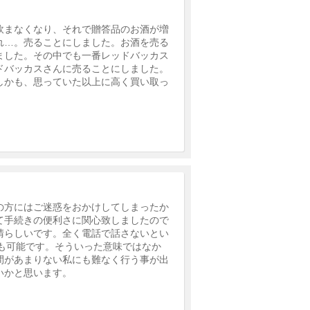
飲まなくなり、それで贈答品のお酒が増
れ…。売ることにしました。お酒を売る
ました。その中でも一番レッドバッカス
ドバッカスさんに売ることにしました。
しかも、思っていた以上に高く買い取っ
の方にはご迷惑をおかけしてしまったか
て手続きの便利さに関心致しましたので
晴らしいです。全く電話で話さないとい
求も可能です。そういった意味ではなか
間があまりない私にも難なく行う事が出
いかと思います。