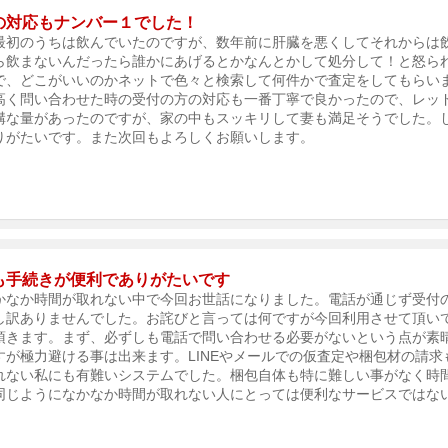
の対応もナンバー１でした！
最初のうちは飲んでいたのですが、数年前に肝臓を悪くしてそれからは
ら飲まないんだったら誰かにあげるとかなんとかして処分して！と怒ら
で、どこがいいのかネットで色々と検索して何件かで査定をしてもらい
高く問い合わせた時の受付の方の対応も一番丁寧で良かったので、レッ
構な量があったのですが、家の中もスッキリして妻も満足そうでした。
りがたいです。また次回もよろしくお願いします。
も手続きが便利でありがたいです
かなか時間が取れない中で今回お世話になりました。電話が通じず受付
し訳ありませんでした。お詫びと言っては何ですが今回利用させて頂い
頂きます。まず、必ずしも電話で問い合わせる必要がないという点が素
すが極力避ける事は出来ます。LINEやメールでの仮査定や梱包材の請
れない私にも有難いシステムでした。梱包自体も特に難しい事がなく時
同じようになかなか時間が取れない人にとっては便利なサービスではな