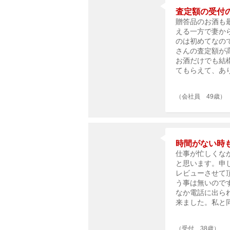
査定額の受付
贈答品のお酒も
える一方で妻か
のは初めてなの
さんの査定額が
お酒だけでも結
てもらえて、あ
（会社員 49歳）
時間がない時
仕事が忙しくな
と思います。申
レビューさせて
う事は無いので
なか電話に出ら
来ました。私と
（受付 38歳）