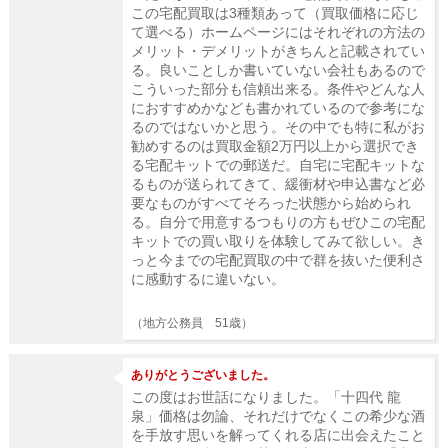
この宅配買取は3種類あって（買取価格に応じ
て選べる）ホームページにはそれぞれの方法の
メリット・デメリットがきちんと記載されてい
る。良いことしか書いていない会社もあるので
こういった部分も信頼出来る。条件やどんな人
におすすめかなども書かれているので参考にな
るのではないかと思う。その中でも特に私がお
勧めするのは買取金額2万円以上から選択でき
る宅配キットでの郵送だ。自宅に宅配キットな
るものが送られてきて、緩衝材や申込書など必
要なものがすべてそろった状態から始められ
る。自分で用意するつもりの方もぜひこの宅配
キットでの買い取りを体験してみて欲しい。き
っと今までの宅配買取の中で群を抜いた便利さ
に感動するに違いない。
（地方公務員 51歳）
ありがとうございました。
この度はお世話になりました。「十四代 龍
泉」価格は勿論、それだけでなくこの希少な酒
を手放す思いを解ってくれる店に出会えたこと