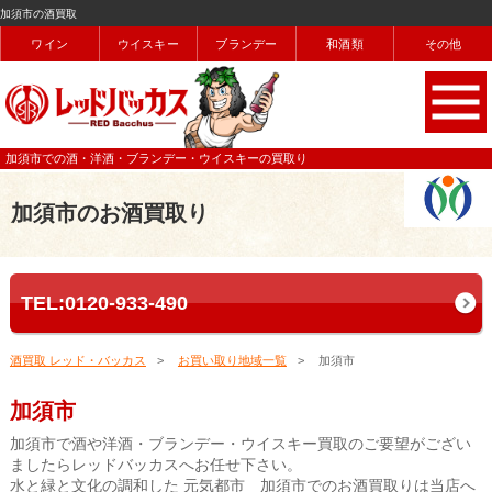
加須市の酒買取
ワイン
ウイスキー
ブランデー
和酒類
その他
加須市での酒・洋酒・ブランデー・ウイスキーの買取り
加須市のお酒買取り
TEL:0120-933-490
酒買取 レッド・バッカス
お買い取り地域一覧
加須市
加須市
加須市で酒や洋酒・ブランデー・ウイスキー買取のご要望がござい
ましたらレッドバッカスへお任せ下さい。
水と緑と文化の調和した 元気都市 加須市でのお酒買取りは当店へ