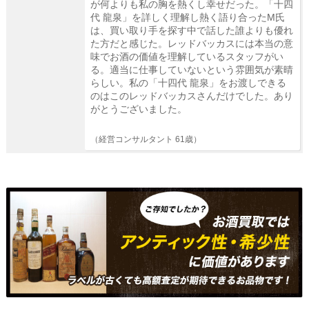
が何よりも私の胸を熱くし幸せだった。「十四
代 龍泉」を詳しく理解し熱く語り合ったM氏
は、買い取り手を探す中で話した誰よりも優れ
た方だと感じた。レッドバッカスには本当の意
味でお酒の価値を理解しているスタッフがい
る。適当に仕事していないという雰囲気が素晴
らしい。私の「十四代 龍泉」をお渡しできる
のはこのレッドバッカスさんだけでした。あり
がとうございました。
（経営コンサルタント 61歳）