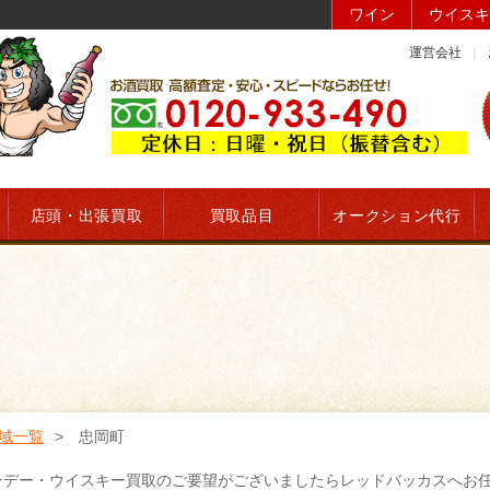
ワイン
ウイスキ
運営会社
店頭・出張買取
買取品目
オークション代行
域一覧
忠岡町
ンデー・ウイスキー買取のご要望がございましたらレッドバッカスへお