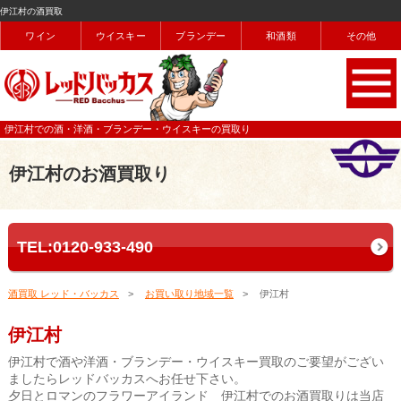
伊江村の酒買取
ワイン
ウイスキー
ブランデー
和酒類
その他
伊江村での酒・洋酒・ブランデー・ウイスキーの買取り
伊江村のお酒買取り
TEL:0120-933-490
酒買取 レッド・バッカス
お買い取り地域一覧
伊江村
伊江村
伊江村で酒や洋酒・ブランデー・ウイスキー買取のご要望がござい
ましたらレッドバッカスへお任せ下さい。
夕日とロマンのフラワーアイランド 伊江村でのお酒買取りは当店