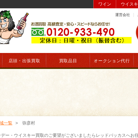
ワイン
ウイスキ
運営会社
店頭・出張買取
買取品目
オークション代行
域一覧
弥彦村
ンデー・ウイスキー買取のご要望がございましたらレッドバッカスへお