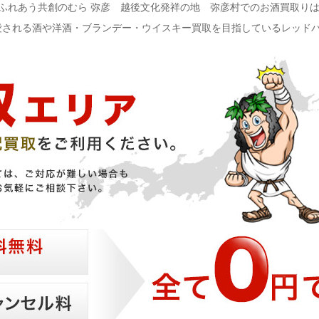
心ふれあう共創のむら 弥彦 越後文化発祥の地 弥彦村でのお酒買取り
愛される酒や洋酒・ブランデー・ウイスキー買取を目指しているレッド