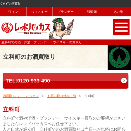
立科町の酒買取
ワイン
ウイスキー
ブランデー
和酒類
その他
立科町での酒・洋酒・ブランデー・ウイスキーの買取り
立科町のお酒買取り
TEL:0120-933-490
酒買取 レッド・バッカス
お買い取り地域一覧
立科町
立科町
立科町で酒や洋酒・ブランデー・ウイスキー買取のご要望がござい
ましたらレッドバッカスへお任せ下さい。
人と自然が輝く町 立科町でのお酒買取りは当店へお気軽にお問合