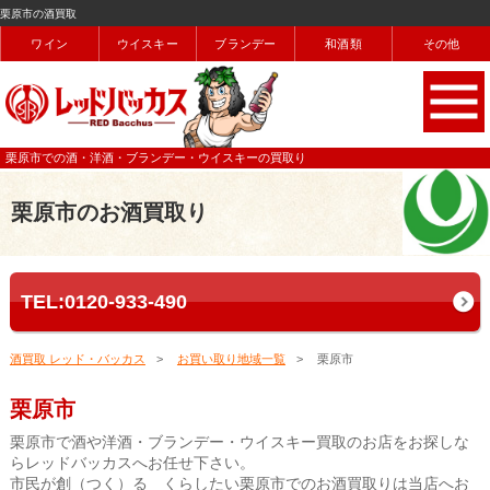
栗原市の酒買取
ワイン
ウイスキー
ブランデー
和酒類
その他
栗原市での酒・洋酒・ブランデー・ウイスキーの買取り
栗原市のお酒買取り
TEL:0120-933-490
酒買取 レッド・バッカス
お買い取り地域一覧
栗原市
栗原市
栗原市で酒や洋酒・ブランデー・ウイスキー買取のお店をお探しな
らレッドバッカスへお任せ下さい。
市民が創（つく）る くらしたい栗原市でのお酒買取りは当店へお