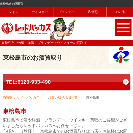
東松島市の酒買取
ワイン
ウイスキー
ブランデー
和酒類
その他
東松島市での酒・洋酒・ブランデー・ウイスキーの買取り
東松島市のお酒買取り
TEL:0120-933-490
酒買取 レッド・バッカス
お買い取り地域一覧
東松島市
東松島市
東松島市で酒や洋酒・ブランデー・ウイスキー買取のご要望がござ
いましたらレッドバッカスへお任せ下さい。
心輝き 自然輝く 東松島市でのお酒買取りは当店へお気軽にお問