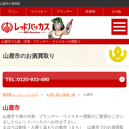
山鹿市の酒買取
ワイン
ウイスキー
ブランデー
和酒類
その他
山鹿市での酒・洋酒・ブランデー・ウイスキーの買取り
山鹿市のお酒買取り
TEL:0120-933-490
酒買取 レッド・バッカス
お買い取り地域一覧
山鹿市
山鹿市
山鹿市で酒や洋酒・ブランデー・ウイスキー買取のご要望がござい
ましたらレッドバッカスへお任せ下さい。
まほろば創生・人輝く温もりの都市（まち） 山鹿市でのお酒買取