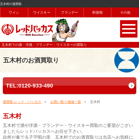
五木村の酒買取
ワイン
ウイスキー
ブランデー
和酒類
その他
五木村での酒・洋酒・ブランデー・ウイスキーの買取り
五木村のお酒買取り
TEL:0120-933-490
酒買取 レッド・バッカス
お買い取り地域一覧
五木村
五木村
五木村で酒や洋酒・ブランデー・ウイスキー買取のご要望がござい
ましたらレッドバッカスへお任せ下さい。
自然が奏でる子守唄の里 五木村でのお酒買取りは当店へお気軽に