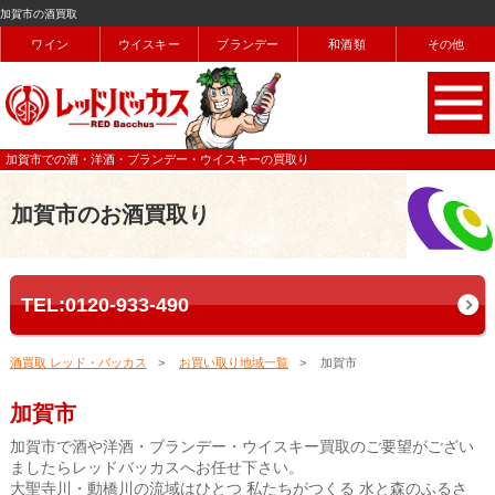
加賀市の酒買取
ワイン
ウイスキー
ブランデー
和酒類
その他
加賀市での酒・洋酒・ブランデー・ウイスキーの買取り
加賀市のお酒買取り
TEL:0120-933-490
酒買取 レッド・バッカス
お買い取り地域一覧
加賀市
加賀市
加賀市で酒や洋酒・ブランデー・ウイスキー買取のご要望がござい
ましたらレッドバッカスへお任せ下さい。
大聖寺川・動橋川の流域はひとつ 私たちがつくる 水と森のふるさ