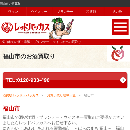
福山市の酒買取
ワイン
ウイスキー
ブランデー
和酒類
その他
福山市での酒・洋酒・ブランデー・ウイスキーの買取り
福山市のお酒買取り
TEL:0120-933-490
酒買取 レッド・バッカス
お買い取り地域一覧
福山市
福山市
福山市で酒や洋酒・ブランデー・ウイスキー買取のご要望がござい
ましたらレッドバッカスへお任せ下さい。
にぎわい しあわせ あふれる躍動都市 ～ばらのまち 福山～ 福山