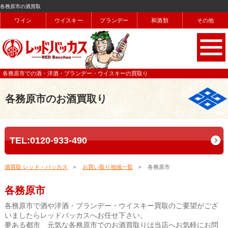
各務原市の酒買取
ワイン
ウイスキー
ブランデー
和酒類
その他
各務原市での酒・洋酒・ブランデー・ウイスキーの買取り
各務原市のお酒買取り
TEL:0120-933-490
酒買取 レッド・バッカス
お買い取り地域一覧
各務原市
各務原市
各務原市で酒や洋酒・ブランデー・ウイスキー買取のご要望がござ
いましたらレッドバッカスへお任せ下さい。
夢ある都市 元気な各務原市でのお酒買取りは当店へお気軽にお問