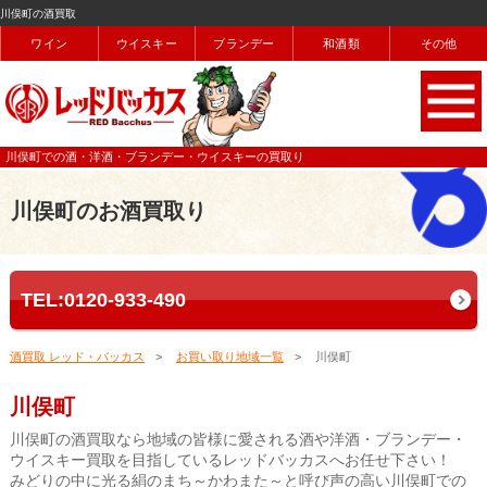
川俣町の酒買取
ワイン
ウイスキー
ブランデー
和酒類
その他
川俣町での酒・洋酒・ブランデー・ウイスキーの買取り
川俣町のお酒買取り
TEL:0120-933-490
酒買取 レッド・バッカス
お買い取り地域一覧
川俣町
川俣町
川俣町の酒買取なら地域の皆様に愛される酒や洋酒・ブランデー・
ウイスキー買取を目指しているレッドバッカスへお任せ下さい！
みどりの中に光る絹のまち～かわまた～と呼び声の高い川俣町での