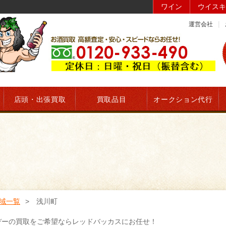
ワイン
ウイスキ
運営会社
店頭・出張買取
買取品目
オークション代行
域一覧
浅川町
デーの買取をご希望ならレッドバッカスにお任せ！