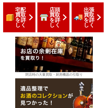
宅配
店頭
出張
買取
買取
買取
を詳
を詳
を詳
しく
しく
しく
閉店時の大量買取・厨房機器の引取り