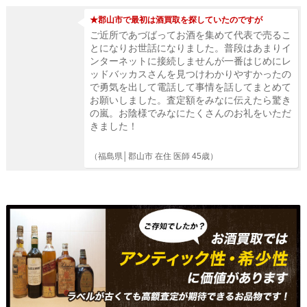
★郡山市で最初は酒買取を探していたのですが
ご近所であづばってお酒を集めて代表で売るこ
とになりお世話になりました。普段はあまりイ
ンターネットに接続しませんが一番はじめにレ
ッドバッカスさんを見つけわかりやすかったの
で勇気を出して電話して事情を話してまとめて
お願いしました。査定額をみなに伝えたら驚き
の嵐。お陰様でみなにたくさんのお礼をいただ
きました！
（福島県│郡山市 在住 医師 45歳）