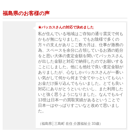
福島県のお客様の声
★バッカスさんの対応で決めました
私が住んでいる地域はご存知の通り震災で何も
かもが無になりました。でもお陰様で多くの
方々の支えがありここ数カ月は、仕事が激務の
為、スペースを余分に占領しているお酒の処分
をと思い大体の査定金額を聞いてバッカスさん
が出した金額と対応で納得したのでお願いする
ことにしました。他にも他社で良い査定金額が
ありましたが、心なしかバッカスさんが一番い
い気がして何から何まで全てやっといてもらい
お金だけ振り込んでもらいました。とても良い
対応にありがとうといいたいし、また利用した
いと強く思うようになりました。なんでもルイ
13世は日本一の買取実績があるということで
日本一はやっぱりすごいなと改めて思いまし
た。
（福島県│三島町 在住 介護福祉士 33歳）