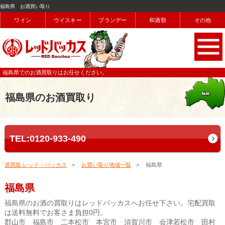
福島県 お酒買い取り
ワイン
ウイスキー
ブランデー
和酒類
その他
福島県でのお酒買取りはお任せください。
福島県のお酒買取り
TEL:0120-933-490
酒買取 レッド・バッカス
お買い取り地域一覧
福島県
福島県
福島県のお酒の買取りはレッドバッカスへお任せ下さい。宅配買取
は送料無料でお客さま負担0円。
郡山市 福島市 二本松市 本宮市 須賀川市 会津若松市 田村