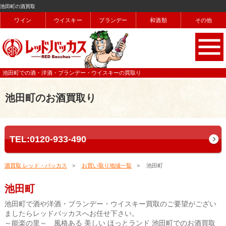
池田町の酒買取
ワイン
ウイスキー
ブランデー
和酒類
その他
池田町での酒・洋酒・ブランデー・ウイスキーの買取り
池田町のお酒買取り
TEL:0120-933-490
酒買取 レッド・バッカス
お買い取り地域一覧
池田町
池田町
池田町で酒や洋酒・ブランデー・ウイスキー買取のご要望がござい
ましたらレッドバッカスへお任せ下さい。
～能楽の里～ 風格ある 美しい ほっとランド 池田町でのお酒買取