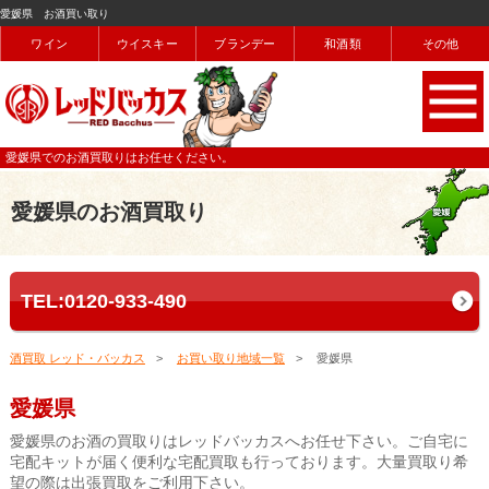
愛媛県 お酒買い取り
ワイン
ウイスキー
ブランデー
和酒類
その他
愛媛県でのお酒買取りはお任せください。
愛媛県のお酒買取り
TEL:0120-933-490
酒買取 レッド・バッカス
お買い取り地域一覧
愛媛県
愛媛県
愛媛県のお酒の買取りはレッドバッカスへお任せ下さい。ご自宅に
宅配キットが届く便利な宅配買取も行っております。大量買取り希
望の際は出張買取をご利用下さい。