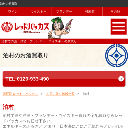
泊村の酒買取
ワイン
ウイスキー
ブランデー
和酒類
その他
泊村での酒・洋酒・ブランデー・ウイスキーの買取り
泊村のお酒買取り
TEL:0120-933-490
酒買取 レッド・バッカス
お買い取り地域一覧
泊村
泊村
泊村で酒や洋酒・ブランデー・ウイスキー買取の宅配買取ならレッ
ドバッカスへお任せ下さい。
エネルギーのふるさと とまり 日本海にこにこ元気むらといわれる