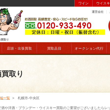
ワイン
ウイスキ
運営会社
の買取り
店頭・出張買取
買取品目
オークション代行
酒買取り
域一覧
札幌市-中央区
で酒や洋酒・ブランデー・ウイスキー買取のご要望がございましたらレ