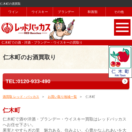
仁木町の酒買取
ワイン
ウイスキー
ブランデー
和酒類
その他
仁木町での酒・洋酒・ブランデー・ウイスキーの買取り
仁木町のお酒買取り
TEL:0120-933-490
酒買取 レッド・バッカス
お買い取り地域一覧
仁木町
仁木町
仁木町で酒や洋酒・ブランデー・ウイスキー買取はレッドバッカス
へお任せ下さい。
果実とやすらぎの里 魅力ある、住みよい、心豊かなふれあいを大