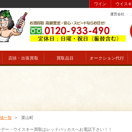
ワイン
ウイスキ
運営会社
店頭・出張買取
買取品目
オークション代行
域一覧
栗山町
ンデー・ウイスキー買取はレッドバッカスへお電話下さい！！