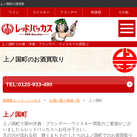
上ノ国町の酒買取
ワイン
ウイスキー
ブランデー
和酒類
その他
上ノ国町での酒・洋酒・ブランデー・ウイスキーの買取り
上ノ国町のお酒買取り
TEL:0120-933-490
酒買取 レッド・バッカス
お買い取り地域一覧
上ノ国町
上ノ国町
上ノ国町で酒や洋酒・ブランデー・ウイスキー買取のご要望がござ
いましたらレッドバッカスへお任せ下さい。
天の川が流れる街 輝くまち わたしたちの上ノ国町でのお酒買取り