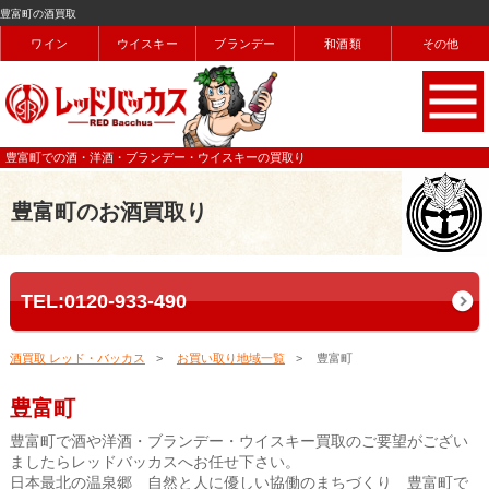
豊富町の酒買取
ワイン
ウイスキー
ブランデー
和酒類
その他
豊富町での酒・洋酒・ブランデー・ウイスキーの買取り
豊富町のお酒買取り
TEL:0120-933-490
酒買取 レッド・バッカス
お買い取り地域一覧
豊富町
豊富町
豊富町で酒や洋酒・ブランデー・ウイスキー買取のご要望がござい
ましたらレッドバッカスへお任せ下さい。
日本最北の温泉郷 自然と人に優しい協働のまちづくり 豊富町で