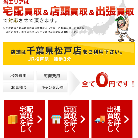
宅配
店頭
出張
買取
買取
買取
を詳
を詳
を詳
しく
しく
しく