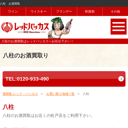
八柱 お酒買取
ワイン
ウイスキー
ブランデー
和酒類
その他
八柱のお酒買取はレッドバッカスへお任せ下さい！
八柱のお酒買取り
TEL:0120-933-490
酒買取 レッド・バッカス
お買い取り地域一覧
八柱
八柱
八柱のお酒買取はお近くの松戸店をご利用下さい。