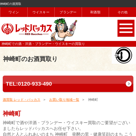
神崎町の酒買取
ワイン
ウイスキー
ブランデー
和酒類
その他
神崎町での酒・洋酒・ブランデー・ウイスキーの買取り
神崎町のお酒買取り
TEL:0120-933-490
酒買取 レッド・バッカス
お買い取り地域一覧
神崎町
神崎町
神崎町で酒や洋酒・ブランデー・ウイスキー買取のご要望がござい
ましたらレッドバッカスへお任せ下さい。
自然と人とふれあいのまち 神崎町 発酵の里・健康笑顔のまち こう