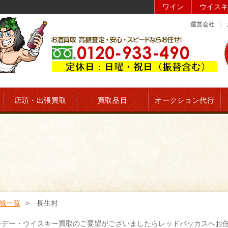
ワイン
ウイスキ
運営会社
店頭・出張買取
買取品目
オークション代行
域一覧
長生村
ンデー・ウイスキー買取のご要望がございましたらレッドバッカスへお