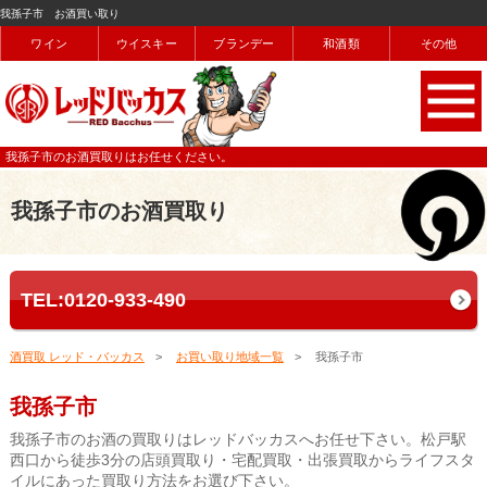
我孫子市 お酒買い取り
ワイン
ウイスキー
ブランデー
和酒類
その他
我孫子市のお酒買取りはお任せください。
我孫子市のお酒買取り
TEL:0120-933-490
酒買取 レッド・バッカス
お買い取り地域一覧
我孫子市
我孫子市
我孫子市のお酒の買取りはレッドバッカスへお任せ下さい。松戸駅
西口から徒歩3分の店頭買取り・宅配買取・出張買取からライフスタ
イルにあった買取り方法をお選び下さい。