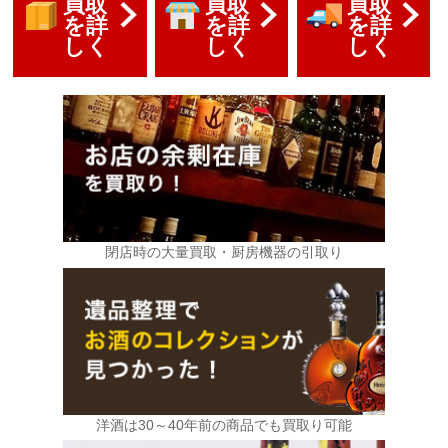
買取
買取
買取
を詳
を詳
を詳
しく
しく
しく
閉店時の大量買取・厨房機器の引取り
洋酒は30～40年前の商品でも買取り可能