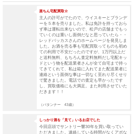
楽ちん宅配買取☆
主人の許可がでたので、ウイスキーとブランデ
ーを５本を売りました。私は免許を持っておら
ず車は運転出来ないので、松戸の店舗までもっ
ていくのは重いし面倒だなと思っていたら・・
レッドバッカスさんのホームページを発見しま
した。お酒を売る事も宅配買取ってものも初め
ての利用で不安だったのですが、1万円以上だ
と送料無料、もちろん査定料無料だし宅配キッ
ドという物を配送業者さんが全て自宅まで持っ
てきてくれて、私は箱に入れてまた配送業者に
連絡という面倒な事は一切なく至れり尽くせり
で驚きました。電話での査定も早かったです
し、買取価格にも大満足。また利用させていた
だきます！！
（パタンナー 43歳）
しっかり酒を「見て」いるお店でした
今回店頭でサントリー響30年を買い取ってい
ただきました。連絡している時間がなくアポな