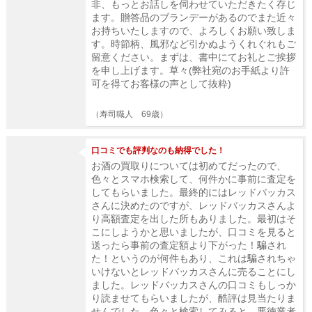
非、もっとお話しを伺わせていただきたく存じ
ます。贈答品のブランデーがあるのでまた近々
お持ちいたしますので、よろしくお願い致しま
す。時節柄、風邪など引かぬようくれぐれもご
留意ください。まずは、書中にてお礼とご挨拶
を申し上げます。草々(弊社宛のお手紙より許
可を得てお客様の声として抜粋)
（寿司職人 69歳）
口コミでも評判なのも納得でした！
お酒の買取りについては初めてだったので、
色々とスマホ検索して、何件かに事前に査定を
してもらいました。最終的にはレッドバッカス
さんに決めたのですが、レッドバッカスさんよ
り高額査定を出した所もありました。最初はそ
こにしようかと思いましたが、口コミを見ると
送ったら事前の査定額より下がった！騙され
た！というのが何件もあり、これは騙されちゃ
いけないとレッドバッカスさんに売ることにし
ました。レッドバッカスさんの口コミもしっか
り読ませてもらいましたが、酷評は見当たりま
せんでした。色々と検索してみると、悪徳業者