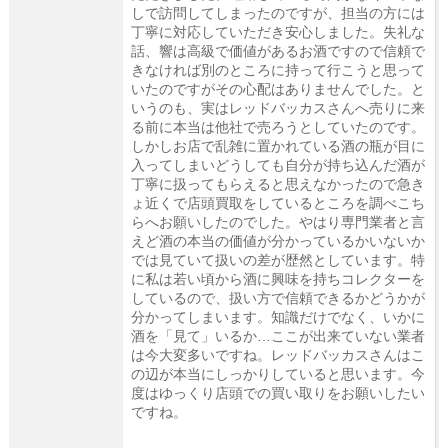
しで訪問してしまったのですが、担当の方には
丁寧に対応していただき安心しました。失礼な
話、響は高級で価値があるお酒ですので信頼で
きなければ別のところに持って行こうと思って
いたのですがその心配はありませんでした。と
いうのも、実はレッドバッカスさんへ売りに来
る前に本当は他社で売ろうとしていたのです。
しかしお店で乱雑に置かれている酒の瓶が目に
入ってしまいどうしても自分が持ち込んだ酒が
丁寧に扱ってもらえると思えなかったので急き
ょ近くで店頭買取をしているところを調べこち
らへお願いしたのでした。やはり専門業者と言
えど酒の本当の価値が分かっているかいないか
では見ていて扱いの差が歴然としています。特
に私は若い頃から酒に興味を持ちコレクターを
しているので、扱い方で信頼できるかどうかが
分かってしまいます。知識だけでなく、いかに
酒を「見て」いるか…ここが出来ていない業者
は今大変多いですね。レッドバッカスさんはこ
の辺が本当にしっかりしていると思います。今
度はゆっくり店頭での買い取りをお願いしたい
ですね。