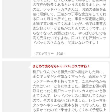
の存在が数多くあるというのを知りました。そ
の点、レッドバッカスさんは、お酒の価値を正
確に理解して、正確かつ丁寧な査定をしてくれ
る口コミ通りの所でした。事前の査定額と同じ
金額で買い取ってくれましたが、他では事前の
査定額より下がる所がほとんどのようです。い
らなくなったお酒とはいえ、やっぱり少しでも
高く売りたいですよね。口コミでも評判のレッ
ドバッカスさんなら、間違いないですよ！
（プログラマー 35歳）
まとめて売るならレッドバッカスですね！
松戸に住んでいる祖父の家へ顔を出した時に、
金欠で大変だと何気なく言ったら、倉庫からブ
ランデーを何本も持ってきて、これをやるから
売ればいい！と言われました。祖父はお酒の買
取りだったら松戸のレッドバッカスがいいと教
えてくれて、レッドバッカスに電話してくれた
ので、そのまま売りに行きました。レミ―マル
タンやヘネシ―など数本を持って行ったら、数
も多かったので上乗せまでしてくれて予想以上