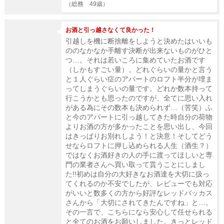
（総務 49歳）
お酒と引っ越さなくて良かった！
引越しを機に断捨離をしようと決めたはいいも
ののなかなか手離す決断が出来ないものがひと
つ…。それは若いころに集めていたお酒です
（しかもすごい量）。どれぐらいの量かと言う
と１人ぐらい症のアパートのロフト半分が埋ま
ってしまうぐらいの量です。どれか数本持って
行こうかとも思ったのですが、全てに思い入れ
がある為にその数本も決められず…（苦笑）ふ
と今のアパートに引っ越してきた時自分の荷物
よりお酒の方が多かったことを思い出し、今回
はきっぱりお別れしよう！と決意！そしてどう
せならロフトに押し込められる人生（酒生？）
ではなくお酒好きの人の手に渡ってほしいと専
門の業者さんへ買い取って貰うことにしまし
た!!初めは自分の大好きなお酒達を大切に扱っ
てくれるのか不安でしたが、レビューでも対応
がいいと数多くの方から好評なレッドバッカス
さんから「大切にされてきたんですね」と…。
その一言で、こちらになら安心して任せられる
と全てのお酒をお願いしました。きっとレッド