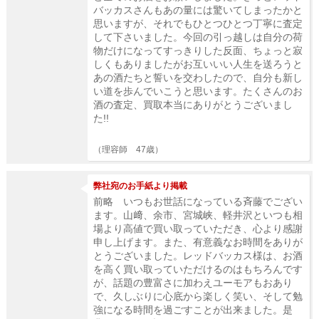
バッカスさんもあの量には驚いてしまったかと
思いますが、それでもひとつひとつ丁寧に査定
して下さいました。今回の引っ越しは自分の荷
物だけになってすっきりした反面、ちょっと寂
しくもありましたがお互いいい人生を送ろうと
あの酒たちと誓いを交わしたので、自分も新し
い道を歩んでいこうと思います。たくさんのお
酒の査定、買取本当にありがとうございまし
た!!
（理容師 47歳）
弊社宛のお手紙より掲載
前略 いつもお世話になっている斉藤でござい
ます。山﨑、余市、宮城峡、軽井沢といつも相
場より高値で買い取っていただき、心より感謝
申し上げます。また、有意義なお時間をありが
とうございました。レッドバッカス様は、お酒
を高く買い取っていただけるのはもちろんです
が、話題の豊富さに加わえユーモアもおあり
で、久しぶりに心底から楽しく笑い、そして勉
強になる時間を過ごすことが出来ました。是