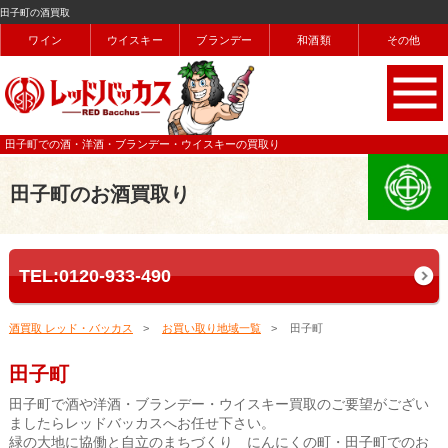
田子町の酒買取
ワイン
ウイスキー
ブランデー
和酒類
その他
田子町での酒・洋酒・ブランデー・ウイスキーの買取り
田子町のお酒買取り
TEL:0120-933-490
酒買取 レッド・バッカス
お買い取り地域一覧
田子町
田子町
田子町で酒や洋酒・ブランデー・ウイスキー買取のご要望がござい
ましたらレッドバッカスへお任せ下さい。
緑の大地に協働と自立のまちづくり にんにくの町・田子町でのお