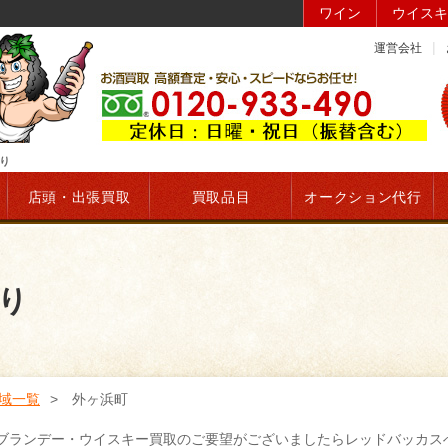
ワイン
ウイスキ
運営会社
り
店頭・出張買取
買取品目
オークション代行
り
域一覧
外ヶ浜町
ブランデー・ウイスキー買取のご要望がございましたらレッドバッカス