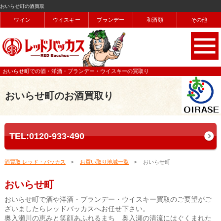
おいらせ町の酒買取
ワイン
ウイスキー
ブランデー
和酒類
その他
おいらせ町での酒・洋酒・ブランデー・ウイスキーの買取り
おいらせ町のお酒買取り
TEL:0120-933-490
酒買取 レッド・バッカス
お買い取り地域一覧
おいらせ町
おいらせ町
おいらせ町で酒や洋酒・ブランデー・ウイスキー買取のご要望がご
ざいましたらレッドバッカスへお任せ下さい。
奥入瀬川の恵みと笑顔あふれるまち 奥入瀬の清流にはぐくまれた