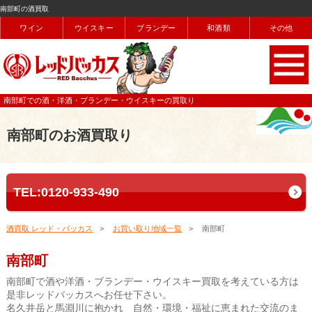
南部町の酒買取
ワイン
ウイスキー
ブランデー
和酒類
その他
南部町での酒・洋酒・ブランデー・ウイスキーの買取り
南部町のお酒買取り
TEL:0120-933-490
酒買取 レッド・バッカス
お買い取り地域一覧
南部町
南部町
南部町で酒や洋酒・ブランデー・ウイスキー買取を考えている方は
是非レッドバッカスへお任せ下さい。
名久井岳と馬淵川に抱かれ 自然・環境・福祉に恵まれた交流のま