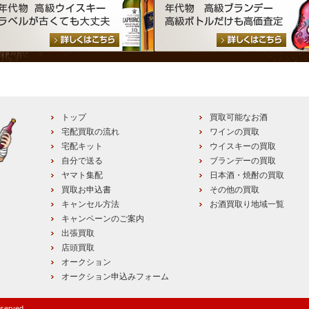
トップ
買取可能なお酒
宅配買取の流れ
ワインの買取
宅配キット
ウイスキーの買取
自分で送る
ブランデーの買取
ヤマト集配
日本酒・焼酎の買取
買取お申込書
その他の買取
キャンセル方法
お酒買取り地域一覧
キャンペーンのご案内
出張買取
店頭買取
オークション
オークション申込みフォーム
eserved.