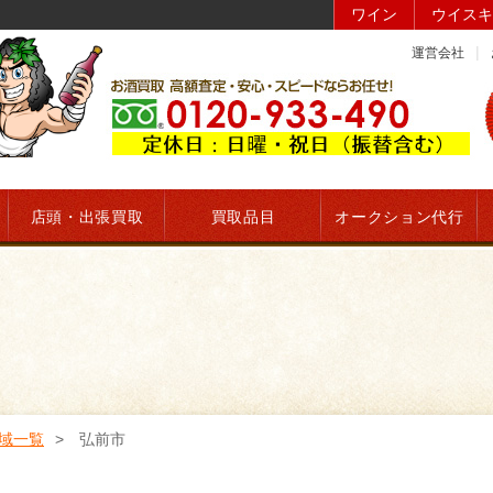
ワイン
ウイスキ
運営会社
店頭・出張買取
買取品目
オークション代行
域一覧
弘前市