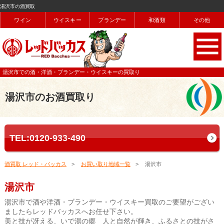
湯沢市の酒買取
ワイン
ウイスキー
ブランデー
和酒類
その他
湯沢市での酒・洋酒・ブランデー・ウイスキーの買取り
湯沢市のお酒買取り
TEL:0120-933-490
酒買取 レッド・バッカス
お買い取り地域一覧
湯沢市
湯沢市
湯沢市で酒や洋酒・ブランデー・ウイスキー買取のご要望がござい
ましたらレッドバッカスへお任せ下さい。
美と技が冴える、いで湯の郷 人と自然が輝き、ふるさとの技がさ