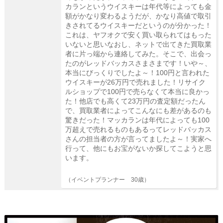
カランというウイスキーは年代等によっても金
額がかなり変わるようだが、かなり高値で取引
きされてるウイスキーだというのが分かった！
これは、ヤフオクで安く買い取られてはもった
いないと思いなおし、ネットで出てきた買取業
者に片っ端から連絡してみた。そこで、出会っ
たのがレッドバッカスさまさまです！いや～、
本当にびっくりでしたよ～！100円と言われた
ウイスキーが26万円で売れました！リサイク
ルショップで100円で売らなくて本当に良かっ
た！他店でも高くて23万円の査定額だったん
で、買取業者によってこんなにも差があるのも
驚きだった！マッカランは年代によっても100
万超えで売れるものもあるってレッドバッカス
さんの担当者の方が言ってましたよ～！実家へ
行って、他にもお宝がないか探してこようと思
います。
（イベントプランナー 30歳）