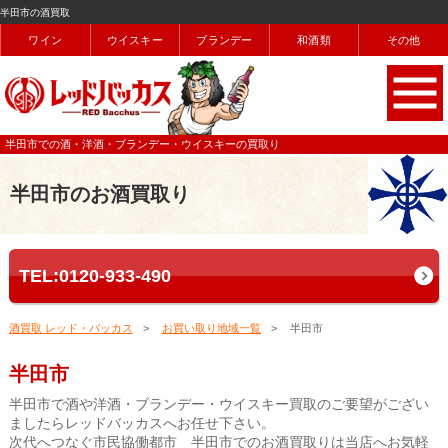
半田市の酒買取
ワイン
ウイスキー
ブランデー
和酒類
その他
半田市での酒・洋酒・ブランデー・ウイスキーの買取り
半田市のお酒買取り
TEL:0120-933-490
酒買取 レッド・バッカス
お買い取り地域一覧
半田市
半田市
半田市で酒や洋酒・ブランデー・ウイスキー買取のご要望がござい
ましたらレッドバッカスへお任せ下さい。
次代へつなぐ市民協働都市 半田市でのお酒買取りは当店へお気軽