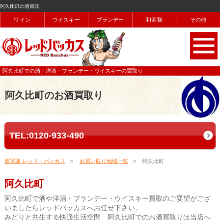
阿久比町の酒買取
ワイン
ウイスキー
ブランデー
和酒類
その他
阿久比町での酒・洋酒・ブランデー・ウイスキーの買取り
阿久比町のお酒買取り
TEL:0120-933-490
酒買取 レッド・バッカス
お買い取り地域一覧
阿久比町
阿久比町
阿久比町で酒や洋酒・ブランデー・ウイスキー買取のご要望がござ
いましたらレッドバッカスへお任せ下さい。
みどりと共生する快適生活空間 阿久比町でのお酒買取りは当店へ