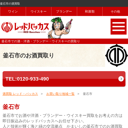
釜石市の酒買取
ワイン
ウイスキー
ブランデー
和酒類
その他
釜石市での酒・洋酒・ブランデー・ウイスキーの買取り
釜石市のお酒買取り
TEL:0120-933-490
酒買取 レッド・バッカス
お買い取り地域一覧
釜石市
釜石市
釜石市でお酒や洋酒・ブランデー・ウイスキー買取をお考えの方は
即日振込みのレッドバッカスへお任せ下さい。
人と技術が輝く海と緑の交流拠点 かまいしの釜石市でのお酒買取