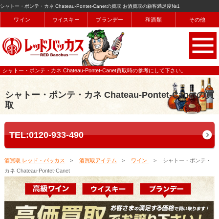
シャトー・ポンテ・カネ Chateau-Pontet-Canetの買取 お酒買取の顧客満足度№1
ワイン
ウイスキー
ブランデー
和酒類
その他
シャトー・ポンテ・カネ Chateau-Pontet-Canet買取時の参考にして下さい。
シャトー・ポンテ・カネ Chateau-Pontet-Canetの買
取
TEL:0120-933-490
酒買取 レッド・バッカス
酒買取アイテム
ワイン
シャトー・ポンテ・
カネ Chateau-Pontet-Canet