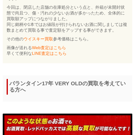
今回は、閉店した店舗の在庫処分という点と、外箱が未開封状
態で尚且つ、傷・汚れの少ないお酒が多かったため、全体的に
買取額アップにつながりました。
同じ銘柄や1本ではお値段が付けられないお酒に関しましては複
数まとめて買取る事で査定額をアップする事ができます。
その他の
ウイスキー買取
参考価格はこちら。
画像が送れる
Web査定はこちら
早くて便利な
LINE査定はこちら
バランタイン17年 VERY OLDの買取を考えてい
る方へ