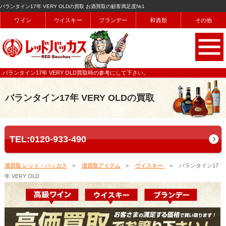
バランタイン17年 VERY OLDの買取 お酒買取の顧客満足度№1
ワイン
ウイスキー
ブランデー
和酒類
その他
バランタイン17年 VERY OLD買取時の参考にして下さい。
バランタイン17年 VERY OLDの買取
TEL:0120-933-490
酒買取 レッド・バッカス
酒買取アイテム
ウイスキー
バランタイン17
年 VERY OLD