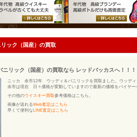
バニリック（国産）の買取
＆バニリック（国産）の買取なら レッドバッカスへ！！！
ニッカ 余市12年 ウッディ＆バニリックを買取ました。ウッデ
余市は現在 日々価格が変動していますので最新の価格をバイヤー
その他の
ウイスキー買取
参考価格はこちら。
画像が送れる
Web査定はこちら
早くて便利な
LINE査定はこちら