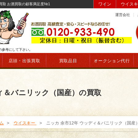
ワイン
ウイスキ
買取 お酒買取の顧客満足度№1
運営会社
時の参考にして下さい。
店頭・出張買取
買取品目
オークション代行
ディ＆バニリック（国産）の買取
ム
ウイスキー
ニッカ 余市12年 ウッディ＆バニリック（国産